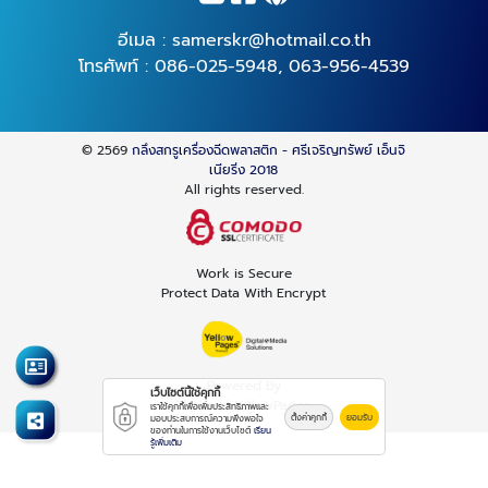
อีเมล :
samerskr@hotmail.co.th
โทรศัพท์ :
086-025-5948
,
063-956-4539
© 2569
กลึงสกรูเครื่องฉีดพลาสติก - ศรีเจริญทรัพย์ เอ็นจิ
เนียริ่ง 2018
All rights reserved.
Work is Secure
Protect Data With Encrypt
Powered By
เว็บไซต์นี้ใช้คุกกี้
Thailand YellowPages
เราใช้คุกกี้เพื่อเพิ่มประสิทธิภาพและ
ตั้งค่าคุกกี้
ยอมรับ
มอบประสบการณ์ความพึงพอใจ
ของท่านในการใช้งานเว็บไซต์
เรียน
รู้เพิ่มเติม